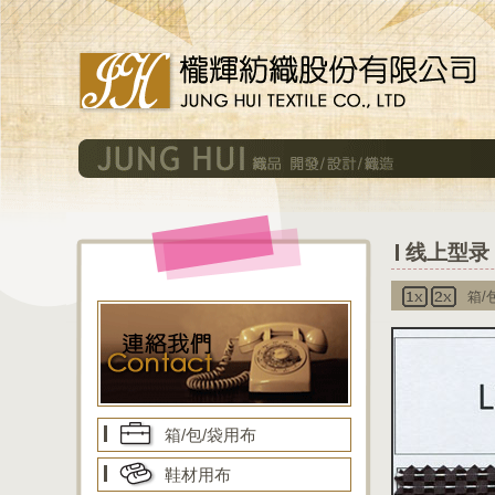
线上型录 
箱/
箱/包/袋用布
鞋材用布