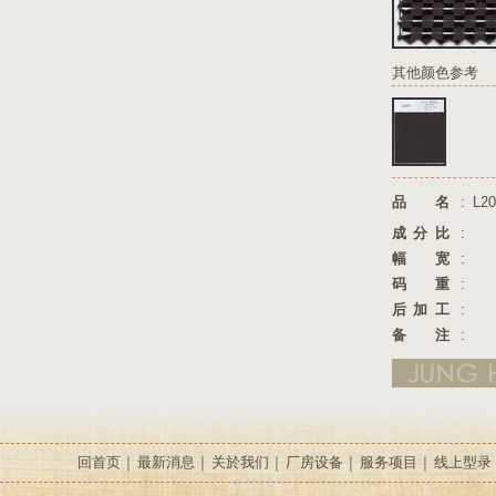
其他颜色参考
品名
:
L20
成分比
:
幅宽
:
码重
:
后加工
:
备注
:
回首页
最新消息
关於我们
厂房设备
服务项目
线上型录
│
│
│
│
│