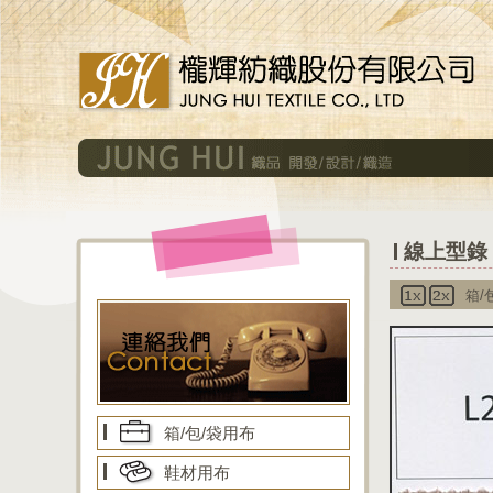
線上型錄 
箱/
箱/包/袋用布
鞋材用布