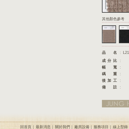
其他顏色參考
品名
:
L21
成分比
:
幅寬
:
碼重
:
後加工
:
備註
:
回首頁
最新消息
關於我們
廠房設備
服務項目
線上型錄
│
│
│
│
│