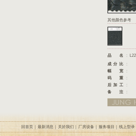
其他颜色参考
品名
:
L22
成分比
:
幅宽
:
码重
:
后加工
:
备注
:
回首页
最新消息
关於我们
厂房设备
服务项目
线上型录
│
│
│
│
│