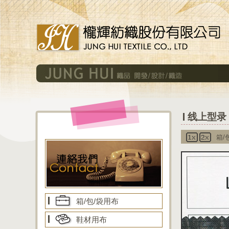
线上型录 
箱/
箱/包/袋用布
鞋材用布